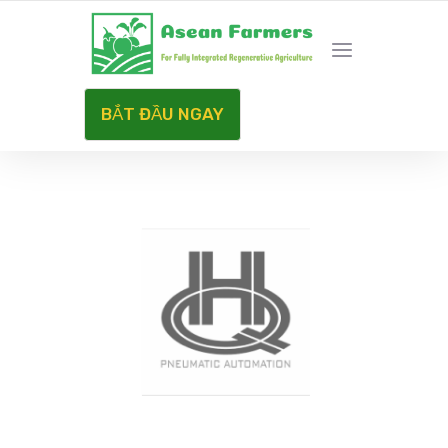
HÀNH TRÌNH NET ZERO CARBON
BẮT ĐẦU NGAY