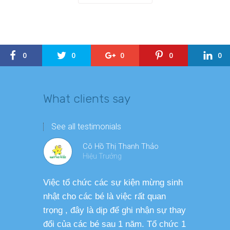
0
0
0
0
0
What clients say
See all testimonials
Cô Hồ Thị Thanh Thảo
Hiệu Trưởng
Việc tổ chức các sự kiện mừng sinh
Chương tr
nhật cho các bé là việc rất quan
thương ph
trọng , đây là dịp để ghi nhận sự thay
dàng thực
đổi của các bé sau 1 năm. Tổ chức 1
cho các b