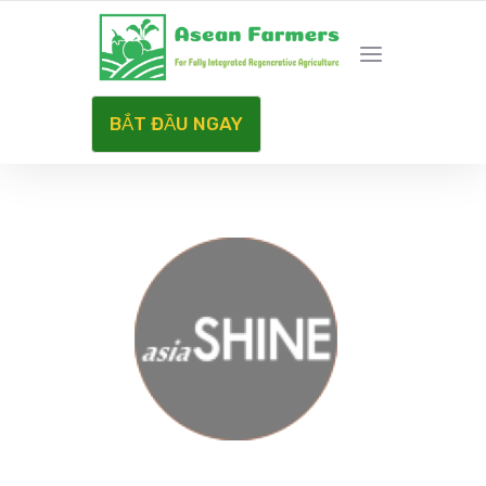
HÀNH TRÌNH NET ZERO CARBON
BẮT ĐẦU NGAY