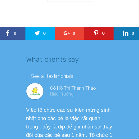
0
0
0
0
0
What clients say
See all testimonials
Cô Hồ Thị Thanh Thảo
Hiệu Trưởng
Việc tổ chức các sự kiện mừng sinh
Chương tr
nhật cho các bé là việc rất quan
thương ph
trọng , đây là dịp để ghi nhận sự thay
dàng thực
đổi của các bé sau 1 năm. Tổ chức 1
cho các b