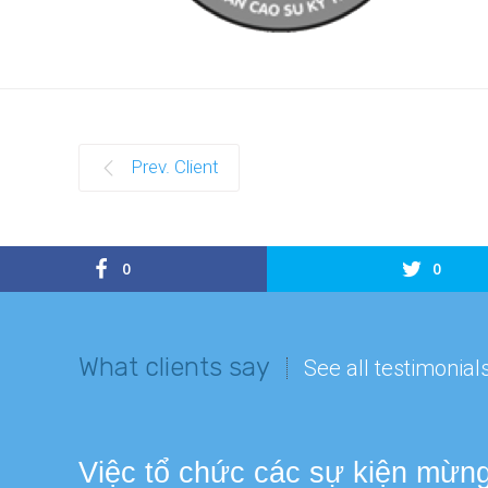
Prev. Client
0
0
What clients say
See all testimonial
Việc tổ chức các sự kiện mừng 