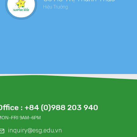
dàn
Hiệu Trưởng
sức
Office : +84 (0)988 203 940
MON–FRI 9AM–6PM
inquiry@esg.edu.vn