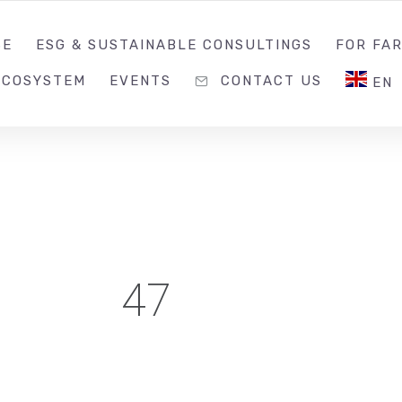
0988203940
INQU
SE
ESG & SUSTAINABLE CONSULTINGS
FOR FA
ECOSYSTEM
EVENTS
CONTACT US
EN
47