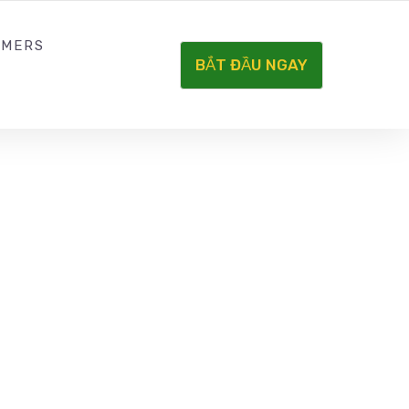
IRY@ASEANFARMERS.COM
SOCIAL NETWORK
RMERS
BẮT ĐẦU NGAY