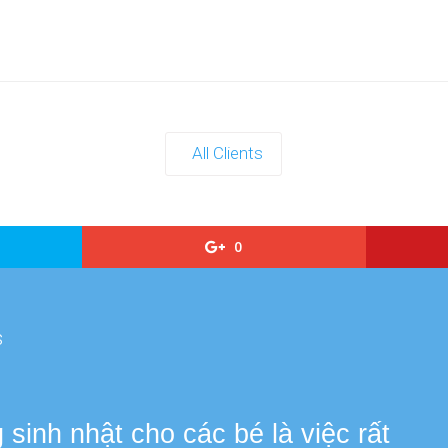
All Clients
0
s
sinh nhật cho các bé là việc rất