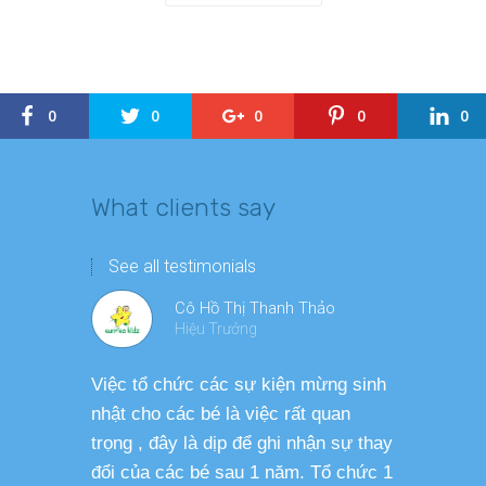
0
0
0
0
0
What clients say
See all testimonials
Cô Hồ Thị Thanh Thảo
Hiệu Trưởng
Việc tổ chức các sự kiện mừng sinh
Chương tr
nhật cho các bé là việc rất quan
thương ph
trọng , đây là dịp để ghi nhận sự thay
dàng thực
đổi của các bé sau 1 năm. Tổ chức 1
cho các b