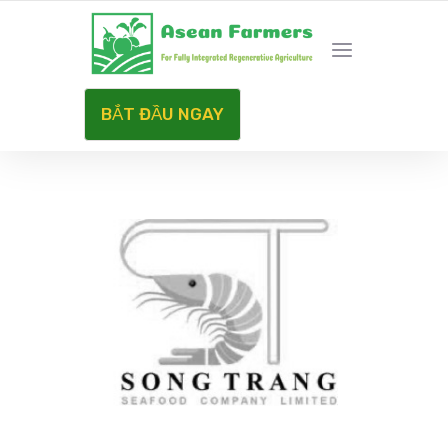
HÀNH TRÌNH NET ZERO CARBON
BẮT ĐẦU NGAY