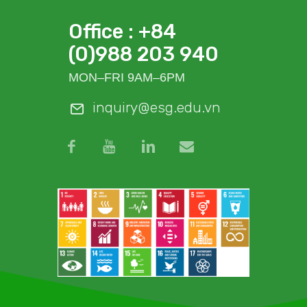
Office : +84
(0)988 203 940
MON–FRI 9AM–6PM
inquiry@esg.edu.vn