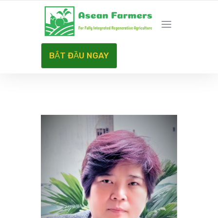
HÀNH TRÌNH NET ZERO CARBON
BẮT ĐẦU NGAY