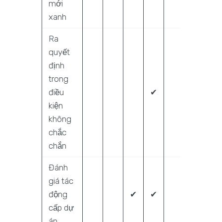
mới
xanh
Ra
quyết
định
trong
điều
✔
kiện
không
chắc
chắn
Đánh
giá tác
động
✔
✔
cấp dự
án