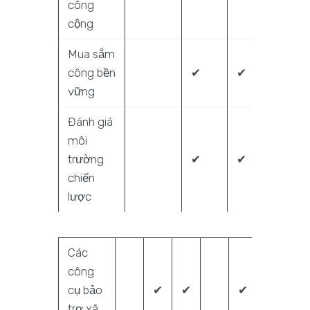
công
cộng
Mua sắm
công bền
✔
✔
vững
Đánh giá
môi
trường
✔
✔
chiến
lược
Các
công
cụ bảo
✔
✔
✔
trợ xã