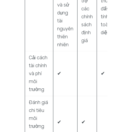
trợ
thúc
cụ
và sử
các
đẩy
quản
dụng
chính
tính
lý rủi
tài
sách
toàn
ro
nguyên
định
diện
thiên
giá
nhiên
Cải cách
tài chính
và phí
✔
✔
môi
trường
Đánh giá
chi tiêu
môi
✔
✔
✔
trường