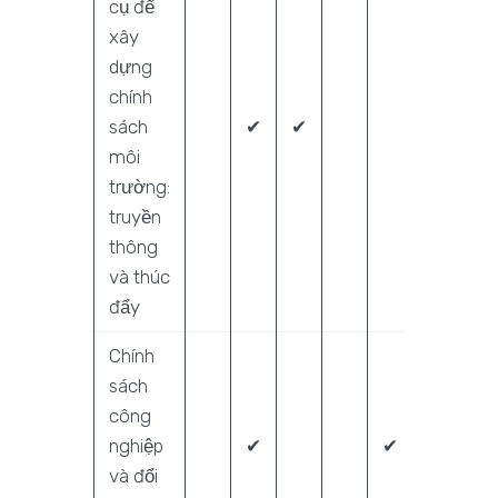
cụ để
xây
dựng
chính
sách
✔
✔
môi
trường:
truyền
thông
và thúc
đẩy
Chính
sách
công
nghiệp
✔
✔
và đổi