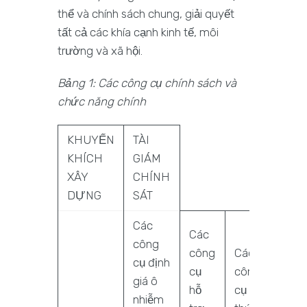
thể và chính sách chung, giải quyết
tất cả các khía cạnh kinh tế, môi
trường và xã hội.
Bảng 1: Các công cụ chính sách và
chức năng chính
KHUYẾN
TÀI
KHÍCH
GIÁM
XÂY
CHÍNH
DỰNG
SÁT
Các
Các
công
công
Các
cụ định
cụ
công
Các
giá ô
hỗ
cụ
công
nhiễm