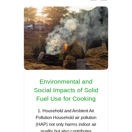
Environmental and
Re
Social Impacts of Solid
Coo
Fuel Use for Cooking
Asia:
Sca
1. Household and Ambient Air
Pollution Household air pollution
(HAP) not only harms indoor air
Cooking
quality but also contributes