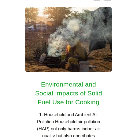
Environmental and
Re
Social Impacts of Solid
Coo
Fuel Use for Cooking
Asia:
Sca
1. Household and Ambient Air
Pollution Household air pollution
(HAP) not only harms indoor air
Cooking
quality but also contributes