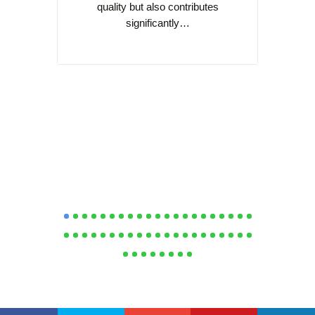
quality but also contributes
cult
significantly…
Southea
practi
s