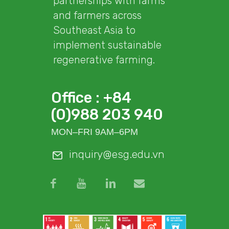
partnerships with farms
and farmers across
Southeast Asia to
implement sustainable
regenerative farming.
Office : +84
(0)988 203 940
MON–FRI 9AM–6PM
inquiry@esg.edu.vn