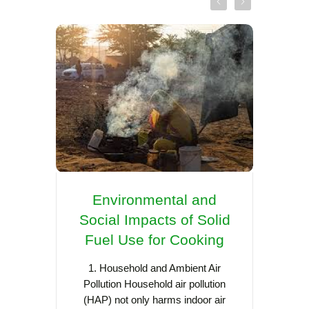
Environmental and
Re
Social Impacts of Solid
Coo
Fuel Use for Cooking
Asia:
Sca
1. Household and Ambient Air
Pollution Household air pollution
(HAP) not only harms indoor air
Cooking