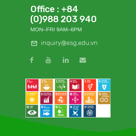
Office : +84
(0)988 203 940
MON–FRI 9AM–6PM
inquiry@esg.edu.vn