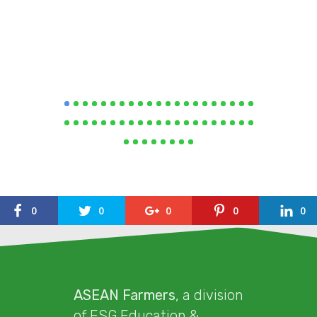
0
0
0
0
0
ASEAN Farmers
, a division
of ESG Education &