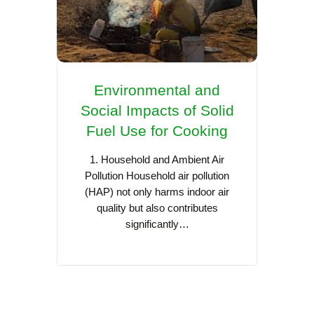
Environmental and
Re
Social Impacts of Solid
Coo
Fuel Use for Cooking
Asia:
Sca
1. Household and Ambient Air
Pollution Household air pollution
(HAP) not only harms indoor air
Cooking
quality but also contributes
cult
significantly…
Southea
practi
s