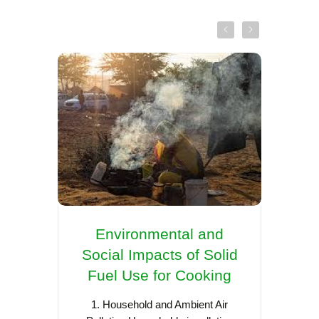
Environmental and
Re
Social Impacts of Solid
Coo
Fuel Use for Cooking
Asia:
Sca
1. Household and Ambient Air