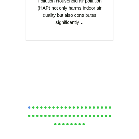
Pollution Household air pollution
(HAP) not only harms indoor air
Cooking
quality but also contributes
cult
significantly…
Southea
practi
s