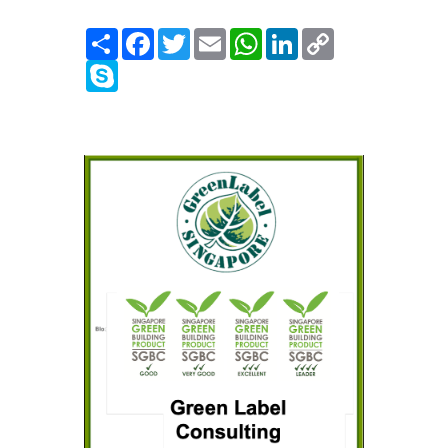
Share
Facebook
Twitter
Email
WhatsApp
LinkedIn
Copy
Link
Skype